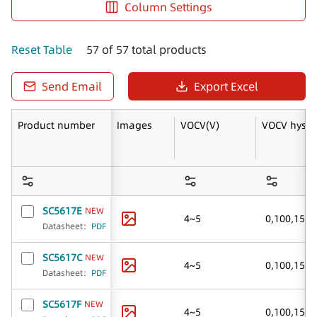
Column Settings
Reset Table
57 of 57 total products
Send Email
Export Excel
Product number
Images
VOCV(V)
VOCV hys. 
SC5617E
NEW
0
,
100
,
150
,
4~5
Datasheet
：
PDF
SC5617C
NEW
0
,
100
,
150
,
4~5
Datasheet
：
PDF
SC5617F
NEW
0
,
100
,
150
,
4~5